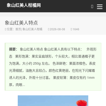
象山红美人柑橘网
象山红美人特点
位置：
首页
|
象山红美人柑橘
2026-08-08
1646
摘要：
象山红美人特点 象山红美人具有以下特点： 外观形
态 果形饱满：果实呈扁球形，个头较大，相比普通橘子更
为饱满，大小约 250g 左右。 色泽鲜艳：果面浓橙色，表皮
光滑细腻，油胞大且较凸，颜色红黄艳丽，在阳光下闪耀着
诱人的光泽，外观十分讨喜。 果皮轻薄：果皮仅有约 1mm
厚，肉眼...