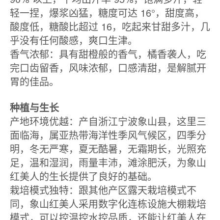
轻一捏，爆浆凶猛，糖度可达 16°，甜度高，
酸度低，糖酸比超过 16，吃起来甘甜多汁，几
乎没有任何酸感，爽口生津。
香气浓郁：具有甜橙般的香气，橘香袭人，吃
完口齿留香，风味浓郁，口感清甜，是解腻开
胃的佳品。
种植与生长
产地环境优越：产自浙江宁波象山县，这里三
面临海，属亚热带海洋性季风气候区，四季分
明，冬无严寒，夏无酷暑，无霜期长，光照充
足，温和湿润，雨量丰沛，滩涂肥沃，为象山
红美人的生长提供了良好的基础。
栽培模式独特：跟其他产区露天栽培模式不
同，象山红美人采用数字化连栋设施大棚栽培
模式，可以控温控水控品质，还能让红美人在