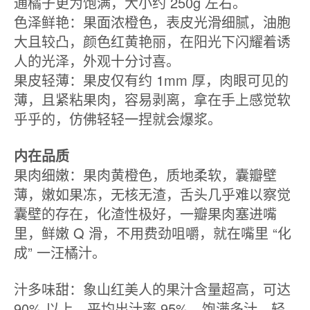
通橘子更为饱满，大小约 250g 左右。
色泽鲜艳：果面浓橙色，表皮光滑细腻，油胞
大且较凸，颜色红黄艳丽，在阳光下闪耀着诱
人的光泽，外观十分讨喜。
果皮轻薄：果皮仅有约 1mm 厚，肉眼可见的
薄，且紧粘果肉，容易剥离，拿在手上感觉软
乎乎的，仿佛轻轻一捏就会爆浆。
内在品质
果肉细嫩：果肉黄橙色，质地柔软，囊瓣壁
薄，嫩如果冻，无核无渣，舌头几乎难以察觉
囊壁的存在，化渣性极好，一瓣果肉塞进嘴
里，鲜嫩 Q 滑，不用费劲咀嚼，就在嘴里 “化
成” 一汪橘汁。
汁多味甜：象山红美人的果汁含量超高，可达
90% 以上，平均出汁率 95%，饱满多汁，轻